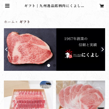
ギフト | 九州逸品銘柄肉にくよしス
トア
ホーム
ギフト