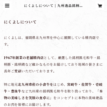
にくよしについて | 九州逸品銘柄肉
にくよしストア
にくよしについて
にくよしは、福岡県北九州市を中心に展開している精肉店で
す。
1967年創業の老舗精肉店
として、厳選した銘柄黒毛和牛・銘
柄豚・銘柄鶏など確かなものをお届けしており地域の皆さまに
長年ご愛顧いただいております。
特に地元
北九州市産の小倉牛を
はじめ、
宮崎牛・佐賀牛・壱岐
牛・豊後牛
など九州産の銘柄黒毛和牛を取り扱っており、
「本
物の美味しさを笑顔の食卓に」
をコンセプトに本物の美味絶品
のお肉を皆様にお届けします。