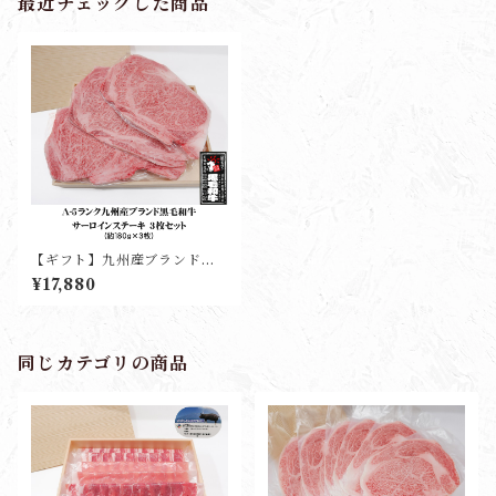
最近チェックした商品
【ギフト】九州産ブランド黒
毛和牛サーロインステーキ(3
¥17,880
枚入り)
同じカテゴリの商品