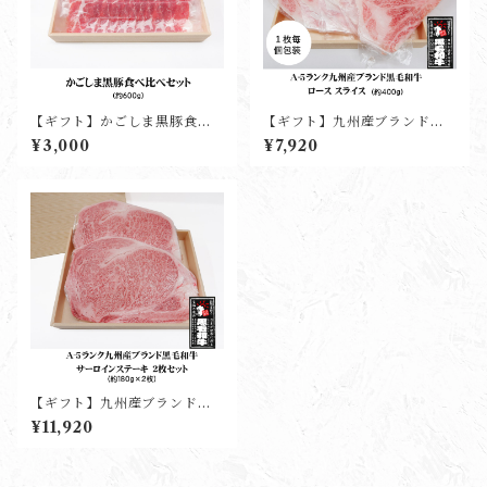
【ギフト】かごしま黒豚食べ
【ギフト】九州産ブランド黒
比べセット(約600g)
毛和牛ローススライス(約400
¥3,000
¥7,920
g)
【ギフト】九州産ブランド黒
毛和牛サーロインステーキ(2
¥11,920
枚入り)