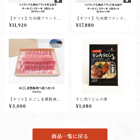
【ギフト】九州産ブランド黒
【ギフト】九州産ブランド黒
毛和牛サーロインステーキ(2
毛和牛サーロインステーキ(3
¥11,920
¥17,880
枚入り)
枚入り)
【ギフト】かごしま黒豚食べ
すじ肉うどんの素
比べセット(約600g)
¥3,000
¥1,080
商品一覧に戻る