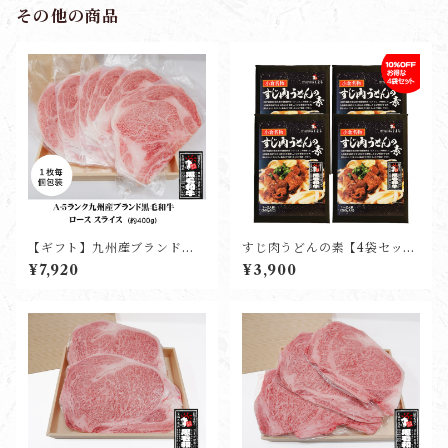
その他の商品
【ギフト】九州産ブランド黒
すじ肉うどんの素【4袋セッ
毛和牛ローススライス(約400
ト】
¥7,920
¥3,900
g)