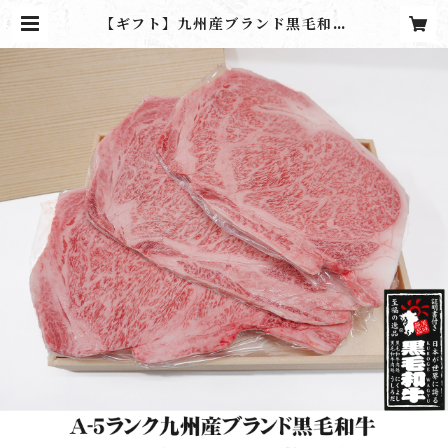
【ギフト】九州産ブランド黒毛和牛
サーロインステーキ(3枚入り) | 九州
逸品銘柄肉にくよしストア