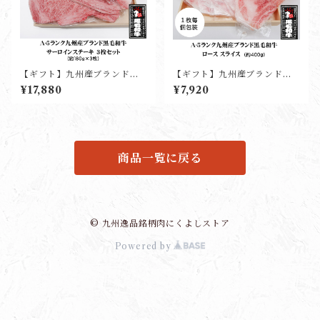
【ギフト】九州産ブランド黒
【ギフト】九州産ブランド黒
毛和牛サーロインステーキ(3
毛和牛ローススライス(約400
¥17,880
¥7,920
枚入り)
g)
商品一覧に戻る
© 九州逸品銘柄肉にくよしストア
Powered by