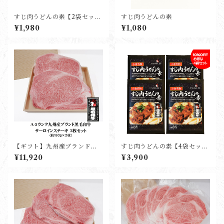
すじ肉うどんの素【2袋セッ
すじ肉うどんの素
ト】
¥1,980
¥1,080
【ギフト】九州産ブランド黒
すじ肉うどんの素【4袋セッ
毛和牛サーロインステーキ(2
ト】
¥11,920
¥3,900
枚入り)