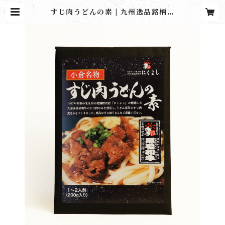
すじ肉うどんの素 | 九州逸品銘柄肉
にくよしストア